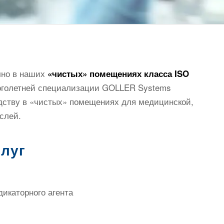
чно в наших
«чистых» помещениях класса ISO
ноголетней специализации GOLLER Systems
одству в «чистых» помещениях для медицинской,
слей.
слуг
икаторного агента