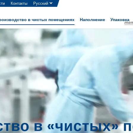
сти
Контакты
Русский
роизводство в чистых помещениях
Наполнение
Упаковка
тво в «чистых» 